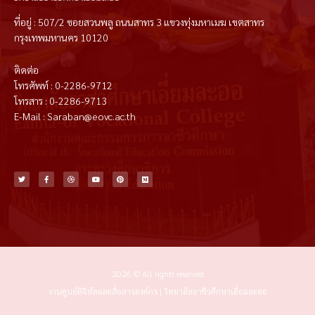
ที่อยู่ : 507/2 ซอยสวนพลู ถนนสาทร 3 แขวงทุ่งมหาเมฆ เขตสาทร
กรุงเทพมหานคร 10120
ติดต่อ
โทรศัพท์ : 0-2286-9712
โทรสาร : 0-2286-9713
E-Mail : Saraban@eovc.ac.th
T
F
D
Y
P
M
w
a
r
o
i
e
i
c
i
u
n
d
t
e
b
t
t
i
t
b
b
u
e
u
e
o
b
b
r
m
r
o
l
e
e
k
e
s
-
t
f
2026 © All rights reserved
งานศูนย์ดิจิทัลและสื่อสารองค์กร | วิทยาลัยอาชีวศึกษาเอี่ยมละออ