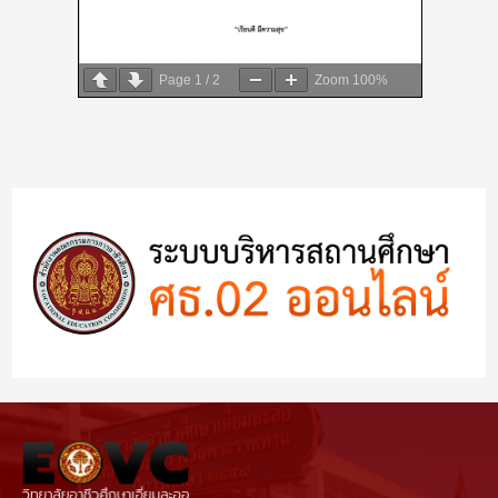
Page
1
/
2
Zoom
100%