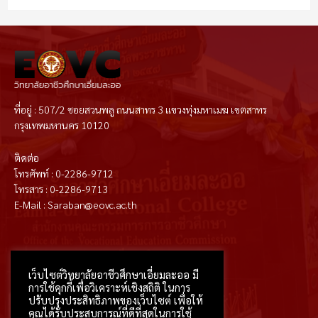
ที่อยู่ : 507/2 ซอยสวนพลู ถนนสาทร 3 แขวงทุ่งมหาเมฆ เขตสาทร
กรุงเทพมหานคร 10120
ติดต่อ
โทรศัพท์ : 0-2286-9712
โทรสาร : 0-2286-9713
E-Mail : Saraban@eovc.ac.th
T
F
D
Y
P
M
w
a
r
o
i
e
i
c
i
u
n
d
t
e
b
t
t
i
เว็บไซต์วิทยาลัยอาชีวศึกษาเอี่ยมละออ มี
t
b
b
u
e
u
e
o
b
b
r
m
การใช้คุกกี้เพื่อวิเคราะห์เชิงสถิติ ในการ
r
o
l
e
e
k
e
s
ปรับปรุงประสิทธิภาพของเว็บไซต์ เพื่อให้
-
t
f
คุณได้รับประสบการณ์ที่ดีที่สุดในการใช้