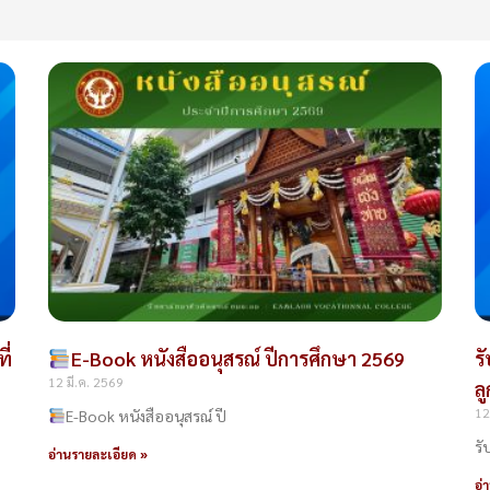
Page
Page
Page
Page
Page
ี่
E-Book หนังสืออนุสรณ์ ปีการศึกษา 2569
ร
12 มี.ค. 2569
ล
12
E-Book หนังสืออนุสรณ์ ปี
รั
อ่านรายละเอียด »
อ่