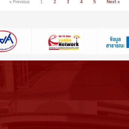
« Previous
1
2
3
4
5
Next »