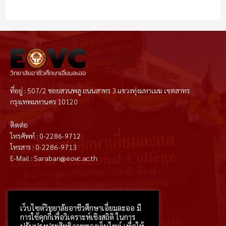
ที่อยู่ : 507/2 ซอยสวนพลู ถนนสาทร 3 แขวงทุ่งมหาเมฆ เขตสาทร
กรุงเทพมหานคร 10120
ติดต่อ
โทรศัพท์ : 0-2286-9712
โทรสาร : 0-2286-9713
E-Mail : Saraban@eovc.ac.th
T
F
D
Y
P
M
w
a
r
o
i
e
i
c
i
u
n
d
t
e
b
t
t
i
เว็บไซต์วิทยาลัยอาชีวศึกษาเอี่ยมละออ มี
t
b
b
u
e
u
e
o
b
b
r
m
การใช้คุกกี้เพื่อวิเคราะห์เชิงสถิติ ในการ
r
o
l
e
e
k
e
s
ปรับปรุงประสิทธิภาพของเว็บไซต์ เพื่อให้