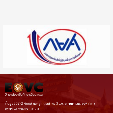
ที่อยู่ : 507/2 ซอยสวนพลู ถนนสาทร 3 แขวงทุ่งมหาเมฆ เขตสาทร
กรุงเทพมหานคร 10120