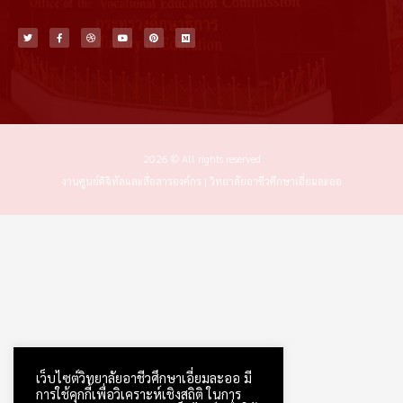
T
F
D
Y
P
M
w
a
r
o
i
e
i
c
i
u
n
d
t
e
b
t
t
i
t
b
b
u
e
u
e
o
b
b
r
m
r
o
l
e
e
k
e
s
-
t
f
2026 © All rights reserved
งานศูนย์ดิจิทัลและสื่อสารองค์กร | วิทยาลัยอาชีวศึกษาเอี่ยมละออ
เว็บไซต์วิทยาลัยอาชีวศึกษาเอี่ยมละออ มี
การใช้คุกกี้เพื่อวิเคราะห์เชิงสถิติ ในการ