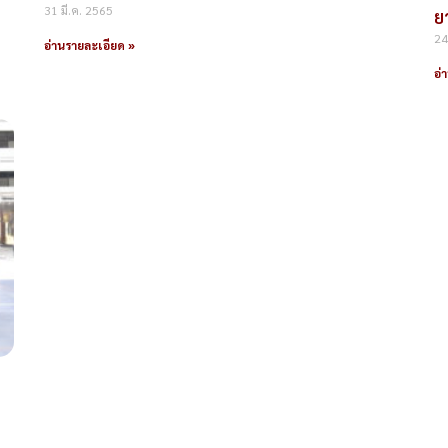
31 มี.ค. 2565
ย
24
อ่านรายละเอียด »
อ่