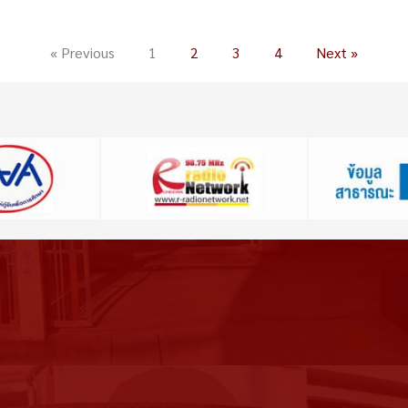
« Previous
1
2
3
4
Next »