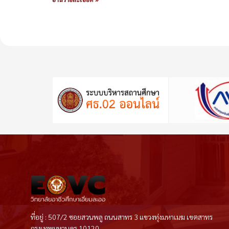
ที่อยู่ : 507/2 ซอยสวนพลู ถนนสาทร 3 แขวงทุ่งมหาเมฆ เขตสาทร
กรุงเทพมหานคร 10120