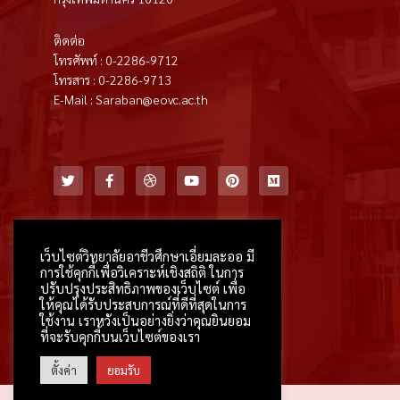
ติดต่อ
โทรศัพท์ : 0-2286-9712
โทรสาร : 0-2286-9713
E-Mail : Saraban@eovc.ac.th
T
F
D
Y
P
M
w
a
r
o
i
e
i
c
i
u
n
d
t
e
b
t
t
i
t
b
b
u
e
u
e
o
b
b
r
m
r
o
l
e
e
k
e
s
เว็บไซต์วิทยาลัยอาชีวศึกษาเอี่ยมละออ มี
-
t
การใช้คุกกี้เพื่อวิเคราะห์เชิงสถิติ ในการ
f
ปรับปรุงประสิทธิภาพของเว็บไซต์ เพื่อ
ให้คุณได้รับประสบการณ์ที่ดีที่สุดในการ
ใช้งาน เราหวังเป็นอย่างยิ่งว่าคุณยินยอม
ที่จะรับคุกกี้บนเว็บไซต์ของเรา
ตั้งค่า
ยอมรับ