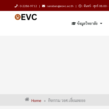
Skip
: 0-2286-9712 |
: saraban@eovc.ac.th |
: จันทร์ - ศุกร์ 08.00 
to
content
ข้อมูลวิทยาลัย
Home
»
กิจกรรม วอศ.เอี่ยมละออ