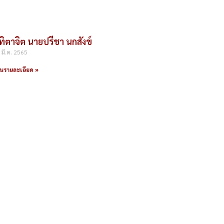
ุทิตาจิต นายปรีชา นกสังข์
 มี.ค. 2565
านรายละเอียด »