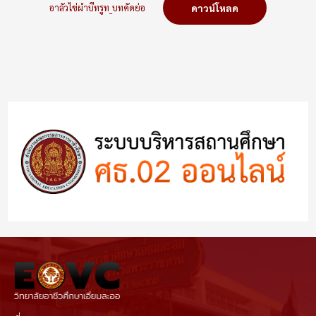
อาลัวไข่ผำบีทรูท_บทคัดย่อ
ดาวน์โหลด