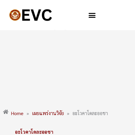
Skip
to
content
อะโวคาโดละออชา
Home
»
เผยแพร่งานวิจัย
»
อะโวคาโดละออชา
อะโวคาโดละออชา