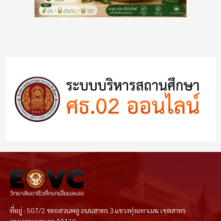
ที่อยู่ : 507/2 ซอยสวนพลู ถนนสาทร 3 แขวงทุ่งมหาเมฆ เขตสาทร
กรุงเทพมหานคร 10120