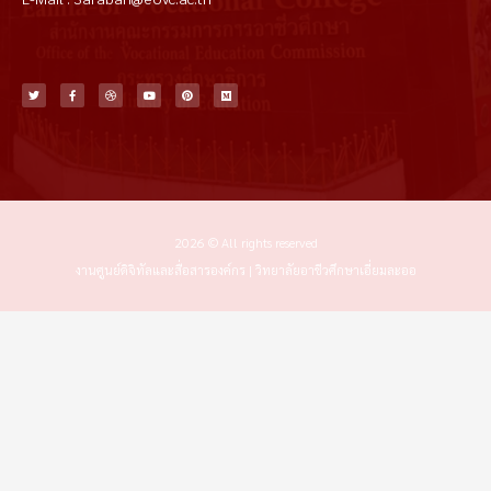
T
F
D
Y
P
M
w
a
r
o
i
e
i
c
i
u
n
d
t
e
b
t
t
i
t
b
b
u
e
u
e
o
b
b
r
m
r
o
l
e
e
k
e
s
-
t
f
2026 © All rights reserved
งานศูนย์ดิจิทัลและสื่อสารองค์กร | วิทยาลัยอาชีวศึกษาเอี่ยมละออ