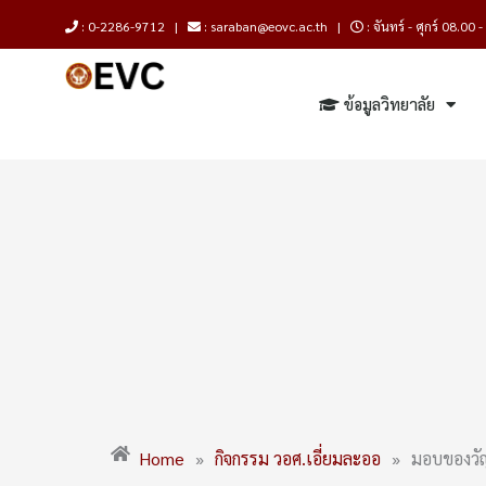
Skip
: 0-2286-9712 |
: saraban@eovc.ac.th |
: จันทร์ - ศุกร์ 08.00 
to
content
ข้อมูลวิทยาลัย
Home
»
กิจกรรม วอศ.เอี่ยมละออ
»
มอบของวัญ