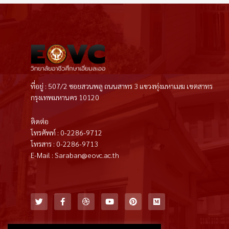
ที่อยู่ : 507/2 ซอยสวนพลู ถนนสาทร 3 แขวงทุ่งมหาเมฆ เขตสาทร
กรุงเทพมหานคร 10120
ติดต่อ
โทรศัพท์ : 0-2286-9712
โทรสาร : 0-2286-9713
E-Mail : Saraban@eovc.ac.th
T
F
D
Y
P
M
w
a
r
o
i
e
i
c
i
u
n
d
t
e
b
t
t
i
t
b
b
u
e
u
e
o
b
b
r
m