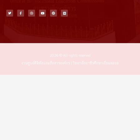
T
F
D
Y
P
M
w
a
r
o
i
e
i
c
i
u
n
d
t
e
b
t
t
i
t
b
b
u
e
u
e
o
b
b
r
m
r
o
l
e
e
k
e
s
-
t
f
2026 © All rights reserved
งานศูนย์ดิจิทัลและสื่อสารองค์กร | วิทยาลัยอาชีวศึกษาเอี่ยมละออ