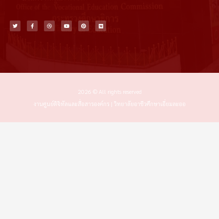
T
F
D
Y
P
M
w
a
r
o
i
e
i
c
i
u
n
d
t
e
b
t
t
i
t
b
b
u
e
u
e
o
b
b
r
m
r
o
l
e
e
k
e
s
-
t
f
2026 © All rights reserved
งานศูนย์ดิจิทัลและสื่อสารองค์กร | วิทยาลัยอาชีวศึกษาเอี่ยมละออ