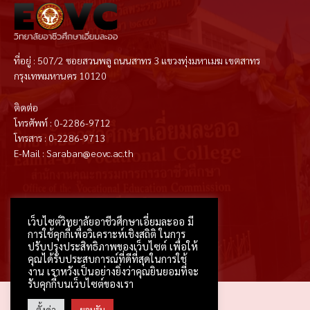
ที่อยู่ : 507/2 ซอยสวนพลู ถนนสาทร 3 แขวงทุ่งมหาเมฆ เขตสาทร
กรุงเทพมหานคร 10120
ติดต่อ
โทรศัพท์ : 0-2286-9712
โทรสาร : 0-2286-9713
E-Mail : Saraban@eovc.ac.th
T
F
D
Y
P
M
w
a
r
o
i
e
i
c
i
u
n
d
t
e
b
t
t
i
เว็บไซต์วิทยาลัยอาชีวศึกษาเอี่ยมละออ มี
t
b
b
u
e
u
e
o
b
b
r
m
การใช้คุกกี้เพื่อวิเคราะห์เชิงสถิติ ในการ
r
o
l
e
e
k
e
s
ปรับปรุงประสิทธิภาพของเว็บไซต์ เพื่อให้
-
t
f
คุณได้รับประสบการณ์ที่ดีที่สุดในการใช้
งาน เราหวังเป็นอย่างยิ่งว่าคุณยินยอมที่จะ
รับคุกกี้บนเว็บไซต์ของเรา
2026 © All rights reserved
ตั้งค่า
ยอมรับ