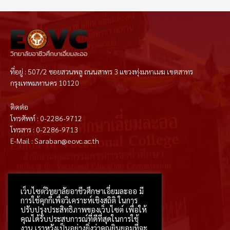
ที่อยู่ : 507/2 ซอยสวนพลู ถนนสาทร 3 แขวงทุ่งมหาเมฆ เขตสาทร
กรุงเทพมหานคร 10120
ติดต่อ
โทรศัพท์ : 0-2286-9712
โทรสาร : 0-2286-9713
E-Mail : Saraban@eovc.ac.th
T
F
D
Y
P
M
w
a
r
o
i
e
i
c
i
u
n
d
t
e
b
t
t
i
เว็บไซต์วิทยาลัยอาชีวศึกษาเอี่ยมละออ มี
t
b
b
u
e
u
e
o
b
b
r
m
การใช้คุกกี้เพื่อวิเคราะห์เชิงสถิติ ในการ
r
o
l
e
e
k
e
s
ปรับปรุงประสิทธิภาพของเว็บไซต์ เพื่อให้
-
t
คุณได้รับประสบการณ์ที่ดีที่สุดในการใช้
f
งาน เราหวังเป็นอย่างยิ่งว่าคุณยินยอมที่จะ