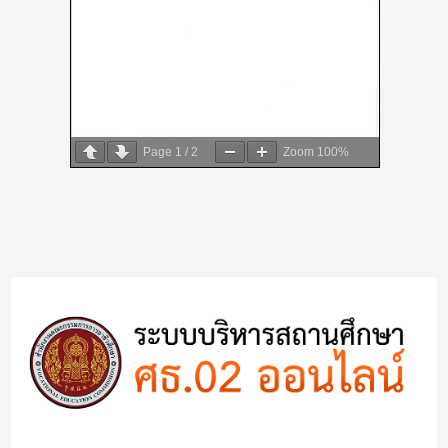
Page
1
/
2
Zoom
100%