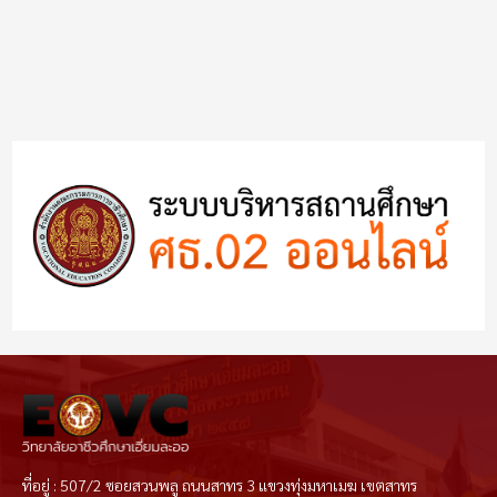
ที่อยู่ : 507/2 ซอยสวนพลู ถนนสาทร 3 แขวงทุ่งมหาเมฆ เขตสาทร