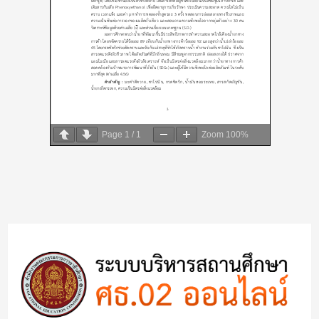
Page
1
/
1
Zoom
100%