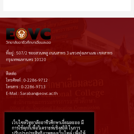
ที่อยู่ : 507/2 ซอยสวนพลู ถนนสาทร 3 แขวงทุ่งมหาเมฆ เขตสาทร
กรุงเทพมหานคร 10120
ติดต่อ
โทรศัพท์ : 0-2286-9712
โทรสาร : 0-2286-9713
E-Mail : Saraban@eovc.ac.th
T
F
D
Y
P
M
w
a
r
o
i
e
i
c
i
u
n
d
t
e
b
t
t
i
เว็บไซต์วิทยาลัยอาชีวศึกษาเอี่ยมละออ มี
t
b
b
u
e
u
e
o
b
b
r
m
การใช้คุกกี้เพื่อวิเคราะห์เชิงสถิติ ในการ
r
o
l
e
e
k
e
s
ปรับปรุงประสิทธิภาพของเว็บไซต์ เพื่อให้