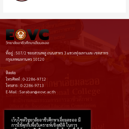
ที่อยู่ : 507/2 ซอยสวนพลู ถนนสาทร 3 แขวงทุ่งมหาเมฆ เขตสาทร
กรุงเทพมหานคร 10120
ติดต่อ
โทรศัพท์ : 0-2286-9712
โทรสาร : 0-2286-9713
E-Mail : Saraban@eovc.ac.th
T
F
D
Y
P
M
w
a
r
o
i
e
i
c
i
u
n
d
t
e
b
t
t
i
เว็บไซต์วิทยาลัยอาชีวศึกษาเอี่ยมละออ มี
t
b
b
u
e
u
e
o
b
b
r
m
การใช้คุกกี้เพื่อวิเคราะห์เชิงสถิติ ในการ
r
o
l
e
e
k
e
s