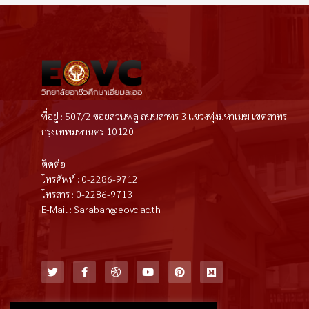
ที่อยู่ : 507/2 ซอยสวนพลู ถนนสาทร 3 แขวงทุ่งมหาเมฆ เขตสาทร
กรุงเทพมหานคร 10120
ติดต่อ
โทรศัพท์ : 0-2286-9712
โทรสาร : 0-2286-9713
E-Mail : Saraban@eovc.ac.th
T
F
D
Y
P
M
w
a
r
o
i
e
i
c
i
u
n
d
t
e
b
t
t
i
t
b
b
u
e
u
e
o
b
b
r
m