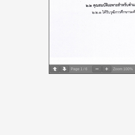
Page
1
/
6
Zoom
100%