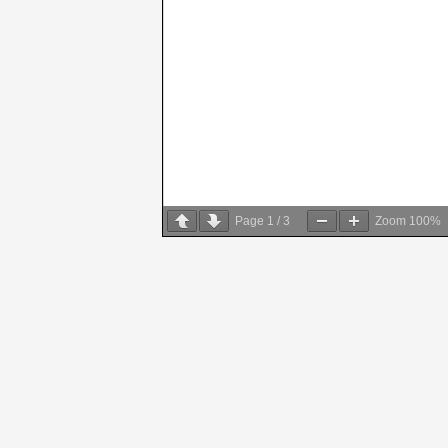
Page
1
/
3
Zoom
100%