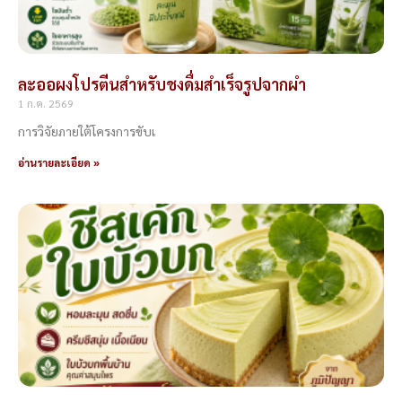
ละออผงโปรตีนสำหรับชงดื่มสำเร็จรูปจากผำ
1 ก.ค. 2569
การวิจัยภายใต้โครงการขับเ
อ่านรายละเอียด »