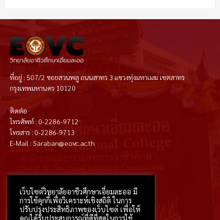
ที่อยู่ : 507/2 ซอยสวนพลู ถนนสาทร 3 แขวงทุ่งมหาเมฆ เขตสาทร
กรุงเทพมหานคร 10120
ติดต่อ
โทรศัพท์ : 0-2286-9712
โทรสาร : 0-2286-9713
E-Mail : Saraban@eovc.ac.th
T
F
D
Y
P
M
w
a
r
o
i
e
i
c
i
u
n
d
t
e
b
t
t
i
เว็บไซต์วิทยาลัยอาชีวศึกษาเอี่ยมละออ มี
t
b
b
u
e
u
e
o
b
b
r
m
การใช้คุกกี้เพื่อวิเคราะห์เชิงสถิติ ในการ
r
o
l
e
e
k
e
s
ปรับปรุงประสิทธิภาพของเว็บไซต์ เพื่อให้
-
t
f
คุณได้รับประสบการณ์ที่ดีที่สุดในการใช้