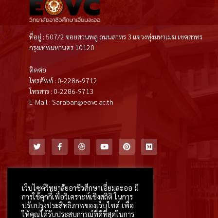
ที่อยู่ : 507/2 ซอยสวนพลู ถนนสาทร 3 แขวงทุ่งมหาเมฆ เขตสาทร
กรุงเทพมหานคร 10120
ติดต่อ
โทรศัพท์ : 0-2286-9712
โทรสาร : 0-2286-9713
E-Mail : Saraban@eovc.ac.th
T
F
D
Y
P
M
w
a
r
o
i
e
i
c
i
u
n
d
t
e
b
t
t
i
t
b
b
u
e
u
e
o
b
b
r
m
r
o
l
e
e
k
e
s
เว็บไซต์วิทยาลัยอาชีวศึกษาเอี่ยมละออ มี
-
t
การใช้คุกกี้เพื่อวิเคราะห์เชิงสถิติ ในการ
f
ปรับปรุงประสิทธิภาพของเว็บไซต์ เพื่อ
ให้คุณได้รับประสบการณ์ที่ดีที่สุดในการ