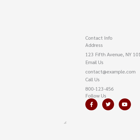
Contact Info
Address​
123 Fifth Avenue, NY 10
Email Us
contact@example.com​
Call Us
800-123-456
Follow Us
F
T
Y
a
w
o
c
i
u
e
t
t
b
t
u
o
e
b
o
r
e
k