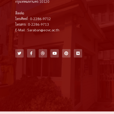
กรุงเทพมหานคร 10120
ติดต่อ
โทรศัพท์ : 0-2286-9712
โทรสาร : 0-2286-9713
E-Mail : Saraban@eovc.ac.th
T
F
D
Y
P
M
w
a
r
o
i
e
i
c
i
u
n
d
t
e
b
t
t
i
t
b
b
u
e
u
e
o
b
b
r
m
r
o
l
e
e
k
e
s
-
t
f