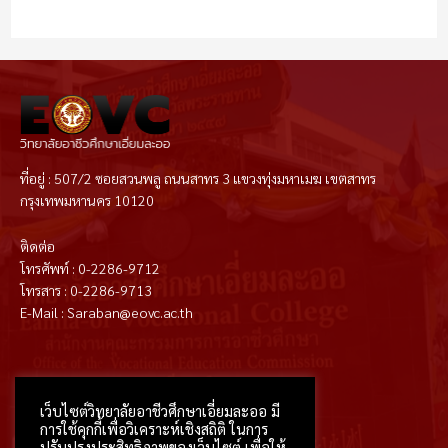
ที่อยู่ : 507/2 ซอยสวนพลู ถนนสาทร 3 แขวงทุ่งมหาเมฆ เขตสาทร
กรุงเทพมหานคร 10120
ติดต่อ
โทรศัพท์ : 0-2286-9712
โทรสาร : 0-2286-9713
E-Mail : Saraban@eovc.ac.th
T
F
D
Y
P
M
w
a
r
o
i
e
i
c
i
u
n
d
t
e
b
t
t
i
เว็บไซต์วิทยาลัยอาชีวศึกษาเอี่ยมละออ มี
t
b
b
u
e
u
e
o
b
b
r
m
การใช้คุกกี้เพื่อวิเคราะห์เชิงสถิติ ในการ
r
o
l
e
e
k
e
s
ปรับปรุงประสิทธิภาพของเว็บไซต์ เพื่อให้