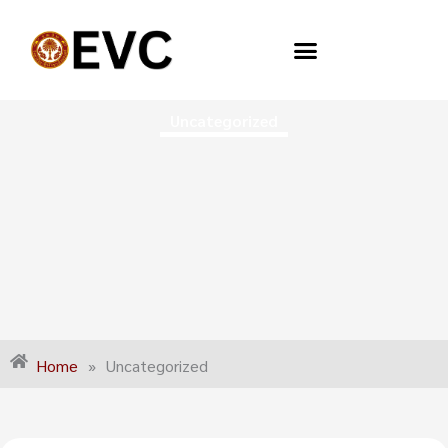
Skip
to
content
Uncategorized
Home
»
Uncategorized