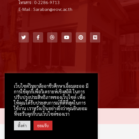
โทรสาร : 0-2286-9713
E-Mail : Saraban@eovc.ac.th
T
F
D
Y
P
M
w
a
r
o
i
e
i
c
i
u
n
d
t
e
b
t
t
i
t
b
b
u
e
u
e
o
b
b
r
m
r
o
l
e
e
k
e
s
-
t
f
เว็บไซต์วิทยาลัยอาชีวศึกษาเอี่ยมละออ มี
การใช้คุกกี้เพื่อวิเคราะห์เชิงสถิติ ในการ
ปรับปรุงประสิทธิภาพของเว็บไซต์ เพื่อ
ให้คุณได้รับประสบการณ์ที่ดีที่สุดในการ
ใช้งาน เราหวังเป็นอย่างยิ่งว่าคุณยินยอม
ที่จะรับคุกกี้บนเว็บไซต์ของเรา
2026 © All rights reserved
ตั้งค่า
ยอมรับ