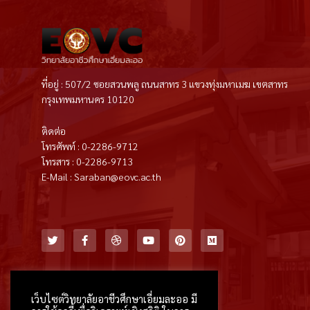
ที่อยู่ : 507/2 ซอยสวนพลู ถนนสาทร 3 แขวงทุ่งมหาเมฆ เขตสาทร
กรุงเทพมหานคร 10120
ติดต่อ
โทรศัพท์ : 0-2286-9712
โทรสาร : 0-2286-9713
E-Mail : Saraban@eovc.ac.th
T
F
D
Y
P
M
w
a
r
o
i
e
i
c
i
u
n
d
t
e
b
t
t
i
t
b
b
u
e
u
e
o
b
b
r
m
r
o
l
e
e
k
e
s
เว็บไซต์วิทยาลัยอาชีวศึกษาเอี่ยมละออ มี
-
t