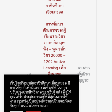
อาชีวศึกษา
เอี่ยมละออ
การพัฒนา
ศักยภาพของผู้
เรียนรายวิชา
ภาษาอังกฤษ
ฟัง – พูด รหัส
วิชา 20000 –
1202 Active
Learning เพื่อ
นางสาว
24
ศึกษาผล
ณัฐณิชา
สัมฤทธิ์ของ
กุญชร
เว็บไซต์วิทยาลัยอาชีวศึกษาเอี่ยมละออ มี
นักเรียน
การใช้คุกกี้เพื่อวิเคราะห์เชิงสถิติ ในการ
ปรับปรุงประสิทธิภาพของเว็บไซต์ เพื่อให้
หลักสูตร
คุณได้รับประสบการณ์ที่ดีที่สุดในการใช้
ประกาศนียบัตร
งาน เราหวังเป็นอย่างยิ่งว่าคุณยินยอมที่จะ
วิชาชีพ ชั้นปีที่
รับคุกกี้บนเว็บไซต์ของเรา
1 วิทยาลัย