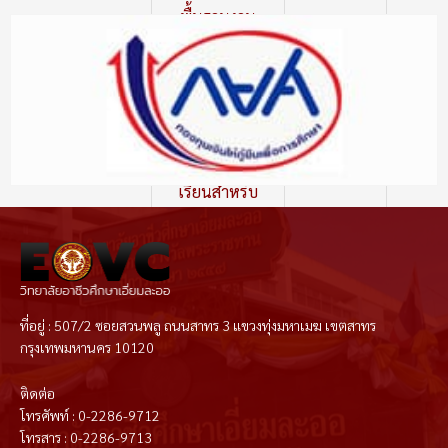
พื้นฐานงาน
ประดิษฐ์ โดย
นาย
ใช้สื่อวีดีทัศน์
7
ธนากร ดี
ช่วยสอนเพื่อวัด
อุ่น
ประสิทธิภาพ
ของสื่อและผล
สัมฤทธิ์ทางการ
เรียนสำหรับ
นักเรียนระดับ
ชั้น
ประกาศนียบัตร
วิชาชีพชั้นปีที่
1 ภาคเรียนที่ 1
ที่อยู่ : 507/2 ซอยสวนพลู ถนนสาทร 3 แขวงทุ่งมหาเมฆ เขตสาทร
ปีการศึกษา
กรุงเทพมหานคร 10120
2565
ติดต่อ
รายงานวิจัย
โทรศัพท์ : 0-2286-9712
โทรสาร : 0-2286-9713
เรื่องการพัฒนา