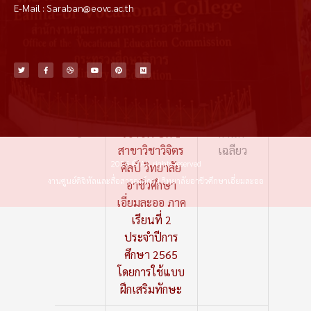
E-Mail : Saraban@eovc.ac.th
ทักษะในการใช้
สีและการไล่น้ำ
หนักโดยการ
T
F
D
Y
P
M
w
a
r
o
i
e
เกลี่ยสี ของ
i
c
i
u
n
d
t
e
b
t
t
i
t
b
b
u
e
u
นักเรียนระดับ
e
o
b
b
r
m
r
o
l
e
e
ชั้น
k
e
s
-
t
f
ประกาศนียบัตร
นายธีร
8
วิชาชีพ ปีที่ 1
ศานต์
สาขาวิชาวิจิตร
เฉลียว
2026 © All rights reserved
ศิลป์ วิทยาลัย
งานศูนย์ดิจิทัลและสื่อสารองค์กร | วิทยาลัยอาชีวศึกษาเอี่ยมละออ
อาชีวศึกษา
เอี่ยมละออ ภาค
เรียนที่ 2
ประจำปีการ
ศึกษา 2565
โดยการใช้แบบ
ฝึกเสริมทักษะ